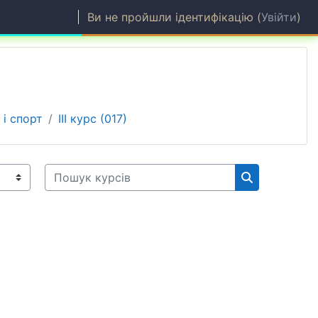
Ви не пройшли ідентифікацію (
Увійти
)
 і спорт
ІІІ курс (017)
Пошук курсів
Пошук курсі