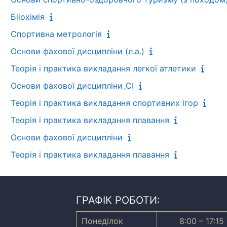
Бііохімія
Спортивна метрологія
Основи фахової дисципліни (л.а.)
Теорія і практика викладання легкої атлетики
Основи фахової дисципліни_СІ
Теорія і практика викладання спортивних ігор
Теорія і практика викладання плавання
Основи фахової дисципліни
Теорія і практика викладання плавання
ГРАФІК РОБОТИ:
Понеділок
8:00 – 17:15