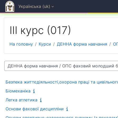
Перейти до головного вмісту
Українська ‎(uk)‎
ІІІ курс (017)
На головну
Курси
ДЕННА форма навчання
О
рії курсів
Безпека життєдіяльності,охорона праці та цивільног
Біомеханіка
Легка атлетика
Основи фахової дисципліни
Основи спортивно-оздоровчого туризму (з походом